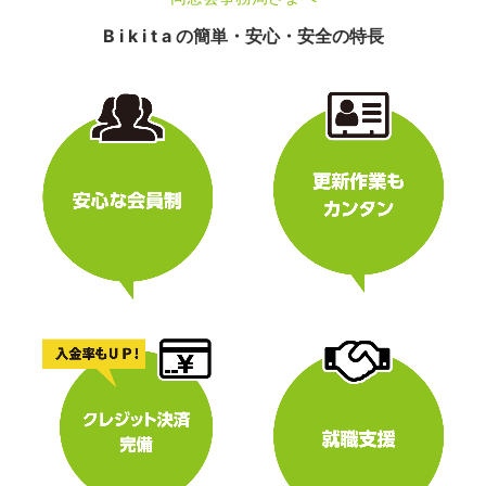
B i k i t a の簡単・安心・安全の特長