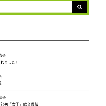
流会
総会が開催されました♪
会
内６校OB戦会議
窓会
技 創部初『女子』総合優勝