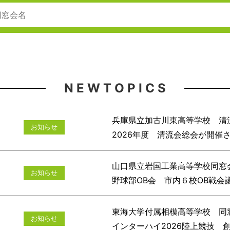
N E W T O P I C S
兵庫県立加古川東高等学校 清
お知らせ
2026年度 清流会
山口県立岩国工業高等学校同窓
お知らせ
野球部OB会 市
東海大学付属相模高等学校 同
お知らせ
インターハイ2026陸上競