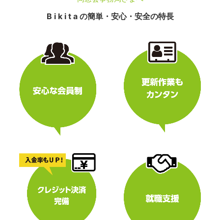
B i k i t a の簡単・安心・安全の特長