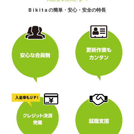
B i k i t a の簡単・安心・安全の特長