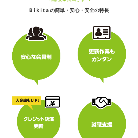
B i k i t a の簡単・安心・安全の特長