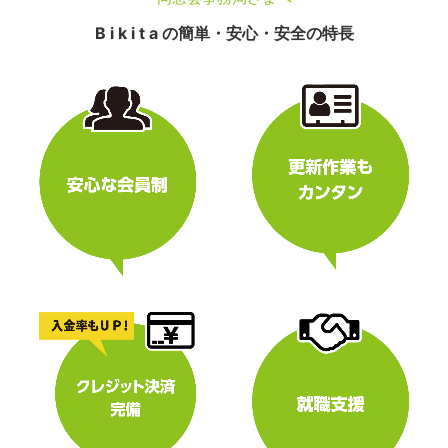
B i k i t a の簡単・安心・安全の特長