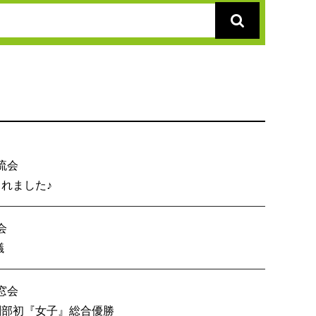
流会
総会が開催されました♪
会
内６校OB戦会議
窓会
技 創部初『女子』総合優勝