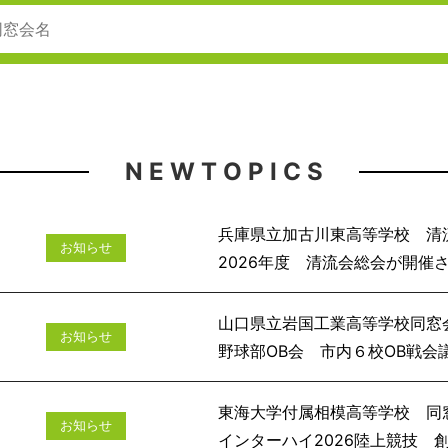
N E W T O P I C S
兵庫県立加古川東高等学校 清
お知らせ
2026年度 清流会
山口県立岩国工業高等学校同窓
お知らせ
野球部OB会 市
東海大学付属相模高等学校 同
お知らせ
インターハイ2026陸上競