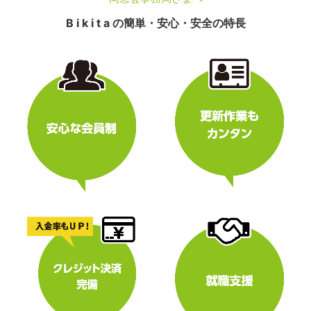
B i k i t a の簡単・安心・安全の特長