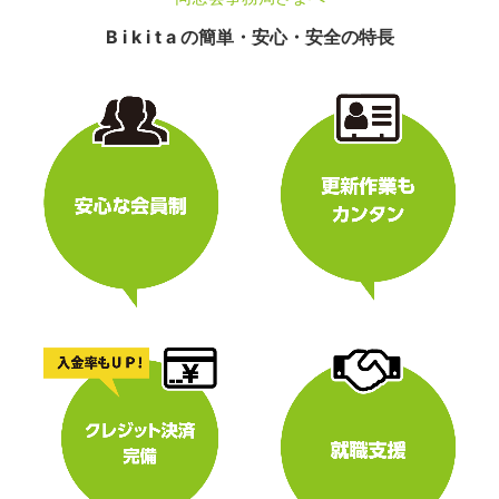
B i k i t a の簡単・安心・安全の特長