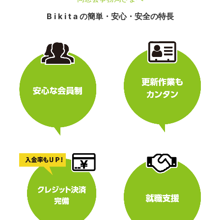
B i k i t a の簡単・安心・安全の特長