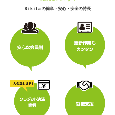
B i k i t a の簡単・安心・安全の特長