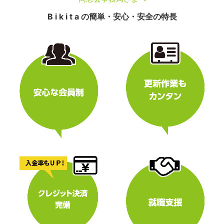
B i k i t a の簡単・安心・安全の特長