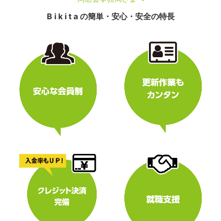
B i k i t a の簡単・安心・安全の特長