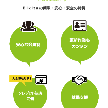
B i k i t a の簡単・安心・安全の特長