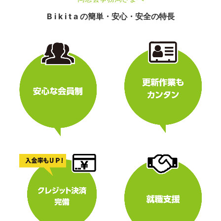
B i k i t a の簡単・安心・安全の特長