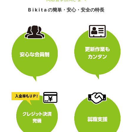
B i k i t a の簡単・安心・安全の特長