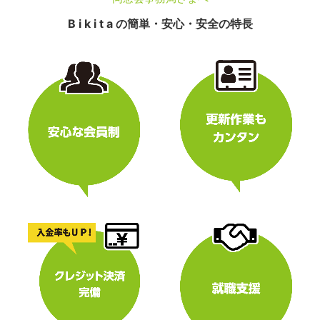
B i k i t a の簡単・安心・安全の特長