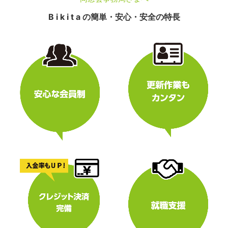
B i k i t a の簡単・安心・安全の特長