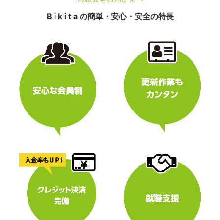
B i k i t a の簡単・安心・安全の特長