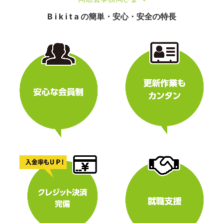
B i k i t a の簡単・安心・安全の特長