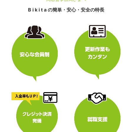
B i k i t a の簡単・安心・安全の特長