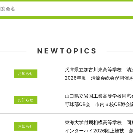
N E W T O P I C S
兵庫県立加古川東高等学校 清
お知らせ
2026年度 清流会
山口県立岩国工業高等学校同窓
お知らせ
野球部OB会 市
東海大学付属相模高等学校 同
お知らせ
インターハイ2026陸上競