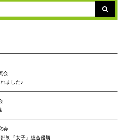
流会
総会が開催されました♪
会
内６校OB戦会議
窓会
技 創部初『女子』総合優勝