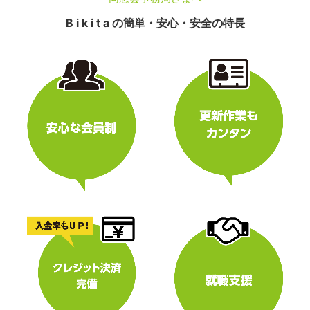
B i k i t a の簡単・安心・安全の特長