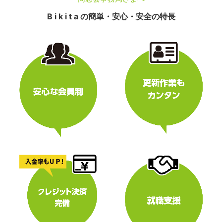
B i k i t a の簡単・安心・安全の特長