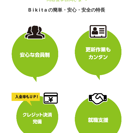
B i k i t a の簡単・安心・安全の特長