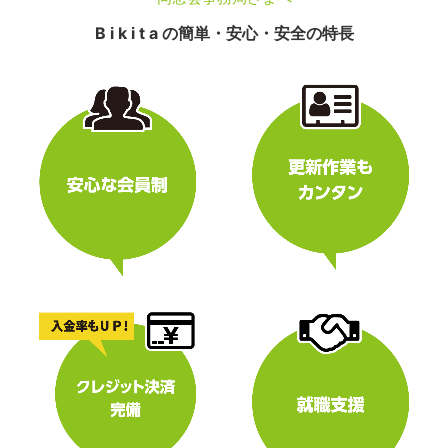
B i k i t a の簡単・安心・安全の特長