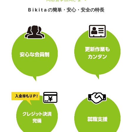
B i k i t a の簡単・安心・安全の特長