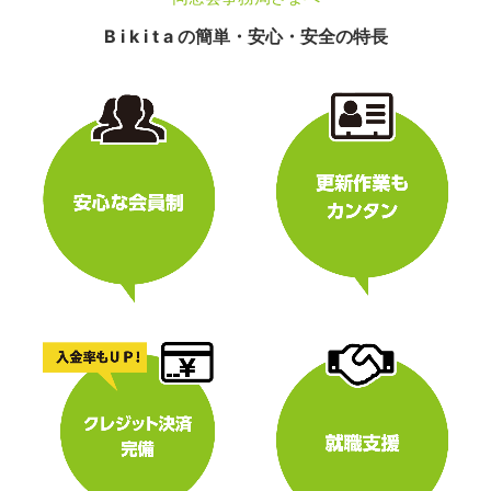
B i k i t a の簡単・安心・安全の特長