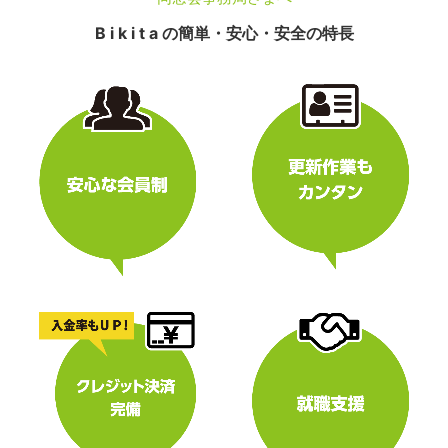
B i k i t a の簡単・安心・安全の特長