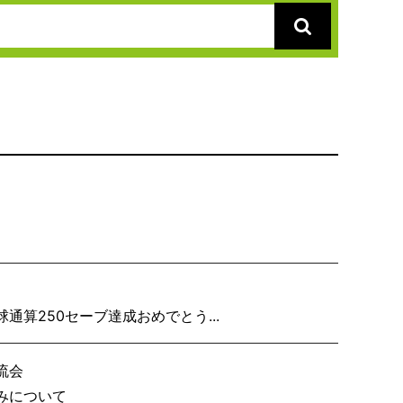
り子隊いざ見参
算250セーブ達成おめでとう...
流会
事務局の休みについて