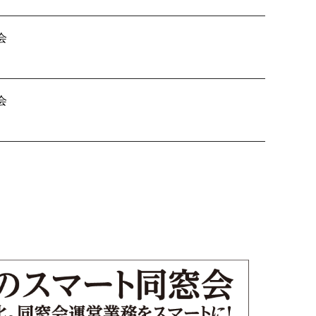
会
B会 差入れ
会
人戦 組合せ