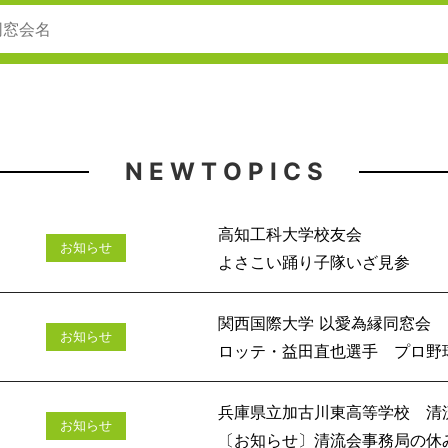
N E W T O P I C S
高知工科大学校友会
お知らせ
よさこい踊
関西国際大学 以愛為縁同窓会
お知らせ
ロッテ・益田直也選手 プロ野球通
兵庫県立加古川東高等学校 清
お知らせ
〔お知らせ〕清流会