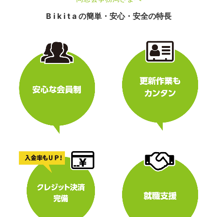
B i k i t a の簡単・安心・安全の特長