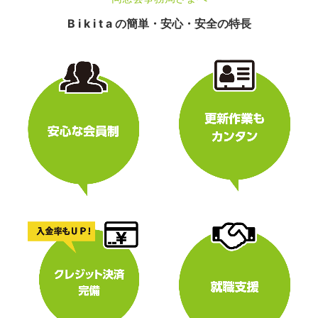
B i k i t a の簡単・安心・安全の特長