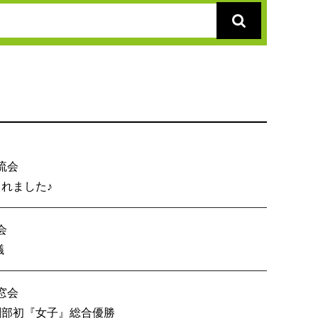
流会
総会が開催されました♪
会
内６校OB戦会議
窓会
技 創部初『女子』総合優勝