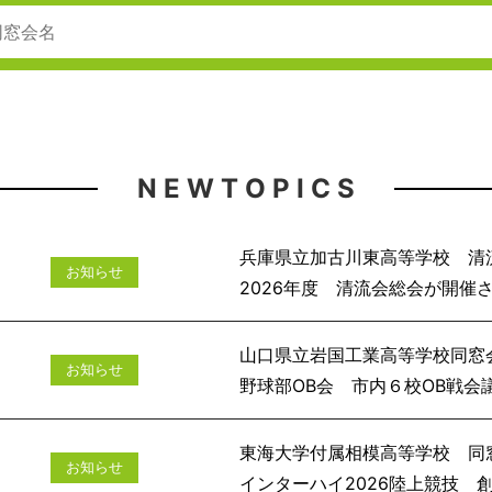
N E W T O P I C S
兵庫県立加古川東高等学校 清
お知らせ
2026年度 清流会
山口県立岩国工業高等学校同窓
お知らせ
野球部OB会 市
東海大学付属相模高等学校 同
お知らせ
インターハイ2026陸上競