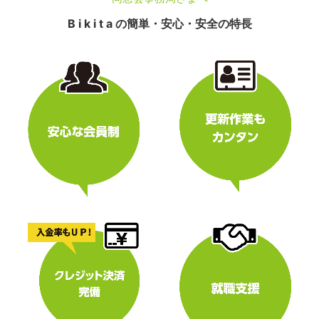
B i k i t a の簡単・安心・安全の特長