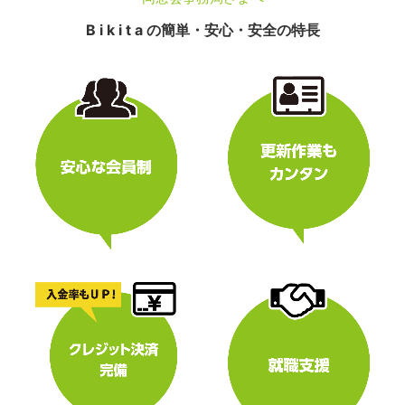
B i k i t a の簡単・安心・安全の特長