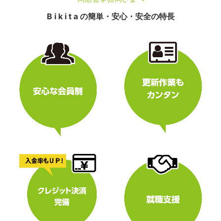
B i k i t a の簡単・安心・安全の特長