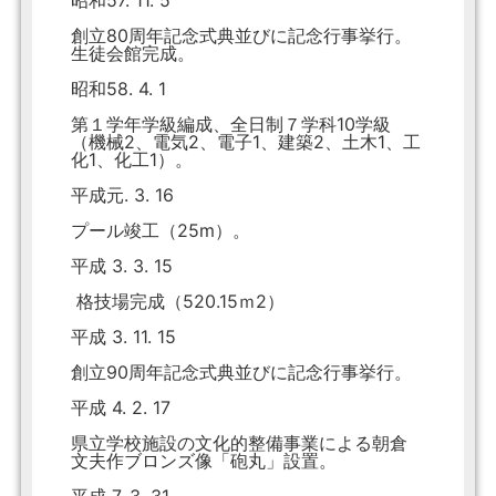
昭和57. 11. 5
創立80周年記念式典並びに記念行事挙行。
生徒会館完成。
昭和58. 4. 1
第１学年学級編成、全日制７学科10学級
（機械2、電気2、電子1、建築2、土木1、工
化1、化工1）。
平成元. 3. 16
プール竣工（25m）。
平成 3. 3. 15
格技場完成（520.15ｍ2）
平成 3. 11. 15
創立90周年記念式典並びに記念行事挙行。
平成 4. 2. 17
県立学校施設の文化的整備事業による朝倉
文夫作ブロンズ像「砲丸」設置。