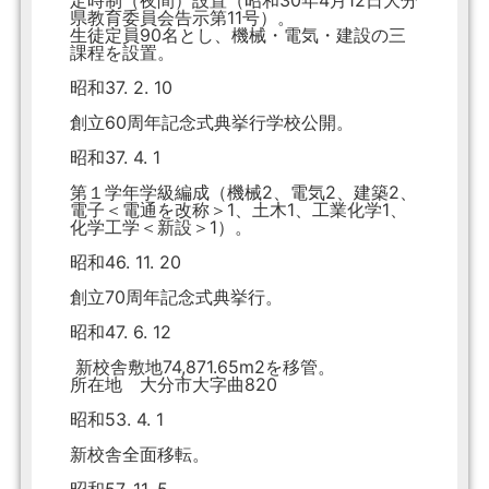
定時制（夜間）設置（昭和30年4月12日大分
県教育委員会告示第11号）。
生徒定員90名とし、機械・電気・建設の三
課程を設置。
昭和37. 2. 10
創立60周年記念式典挙行学校公開。
昭和37. 4. 1
第１学年学級編成（機械2、電気2、建築2、
電子＜電通を改称＞1、土木1、工業化学1、
化学工学＜新設＞1）。
昭和46. 11. 20
創立70周年記念式典挙行。
昭和47. 6. 12
新校舎敷地74,871.65m2を移管。
所在地 大分市大字曲820
昭和53. 4. 1
新校舎全面移転。