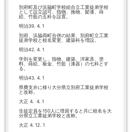
別府町及び浜脇町学校組合立工業徒弟学校
として設立認可、指物、挽物、髪漆、蒔
絵、竹藍の五科を設置。
明治39. 4. 1
別府、浜脇両町合併の結果、別府町立工業
徒弟学校と校名変更、建築科を増設。
明治42. 4. 1
学則を変更し、指物、建築、洋家具、塗
料、蒔絵、板金、竹藍（漆器）の七科とす
る。
明治43. 4. 1
県費支弁に移り大分県立別府工業徒弟学校
と改称。
大正 4. 4. 1
生徒定員を150人に増員すると共に校名を大
分県立工業徒弟学校と改称。
大正 4. 12. 1