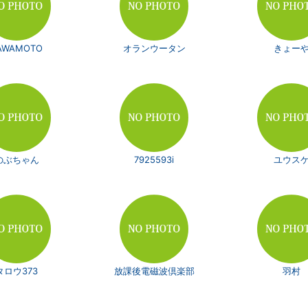
AWAMOTO
オランウータン
きょー
のぶちゃん
7925593i
ユウス
タロウ373
放課後電磁波倶楽部
羽村