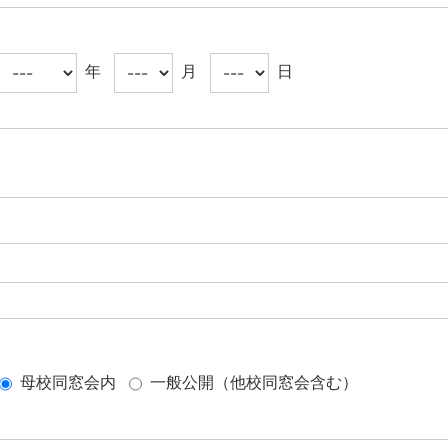
年
月
日
母校同窓会内
一般公開（他校同窓会含む）