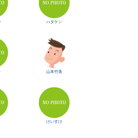
や
ハタケン
ケ
山本竹美
けいすけ