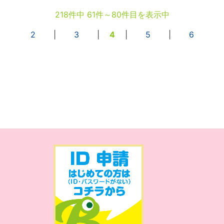
218件中 61件～80件目を表示中
2
|
3
|
4
|
5
|
6