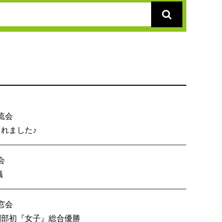
流会
総会が開催されました♪
会
内６校OB戦会議
窓会
技 創部初『女子』総合優勝