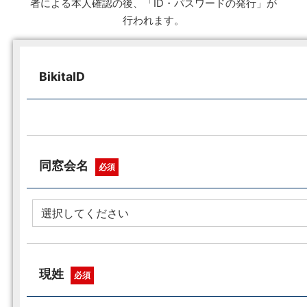
者による本人確認の後、「ID・パスワードの発行」が
行われます。
BikitaID
同窓会名
必須
現姓
必須