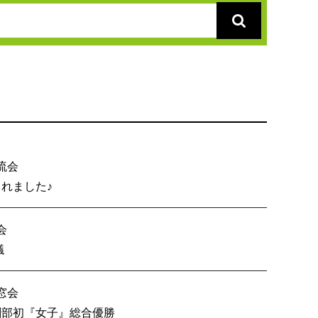
流会
総会が開催されました♪
会
内６校OB戦会議
窓会
技 創部初『女子』総合優勝