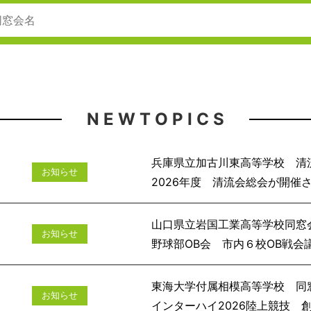
N E W T O P I C S
兵庫県立加古川東高等学校 清
お知らせ
2026年度 清流会
山口県立岩国工業高等学校同窓
お知らせ
野球部OB会 市
東海大学付属相模高等学校 同
お知らせ
インターハイ2026陸上競