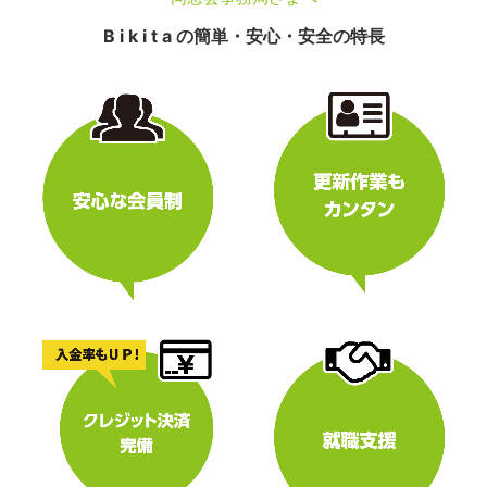
B i k i t a の簡単・安心・安全の特長