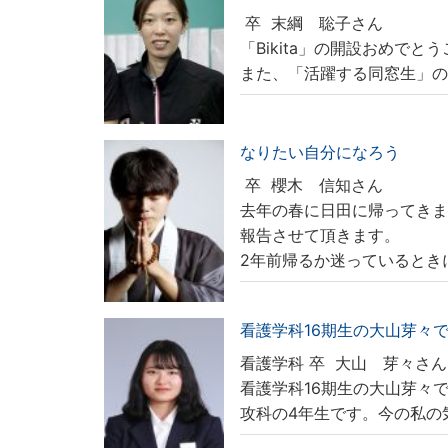
卒
末綱 聡子さん
「Bikita」の開設おめでと
また、「活躍する同窓生」
なりたい自分になろう
卒
櫻木 信知さん
去年の春に日田に帰ってき
報告させて頂きます。
2年前帰るか迷っているとき
看護学科16期生の大山芽々
看護学科 卒
大山 芽々さん
看護学科16期生の大山芽々
攻科の4年生です。今の私