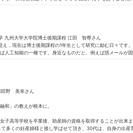
0卒
九州大学大学院博士後期課程 江田 智尊さん
迎え，現在は博士後期課程の1年生として研究に励む日々です
えば人工知能の一種です。身近なものだと、例えば惑メールが
羽田野 美幸さん
朗融和」の教えが根本に。
和女子高等学校を卒業後、助産師の資格を取得することが出来
して多くの妊産婦様と接し学ばせて頂き、30代は、自身の出産