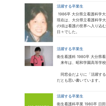
活躍する卒業生
1986卒
大分県立看護科学大
現在は、大分県立看護科学大
の頃は看護の世界へ入り込
日々でした。
活躍する卒業生
衛生看護科 1980卒
大分県看
来年は、昭和学園高等学校
同窓会だよりに「活躍する
だとも思い書いています。
活躍する卒業生
衛生看護科卒業 1980卒
日田