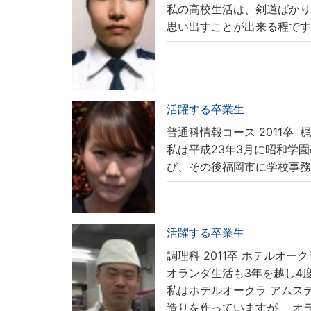
私の高校生活は、剣道ばか
思い出すことが出来る程で
活躍する卒業生
普通科情報コース 2011卒
梶
私は平成23年3月に昭和学
び、その後福岡市に学校事
活躍する卒業生
調理科 2011卒
ホテルオーク
オランダ生活も3年を越し4
私はホテルオークラ アムス
造りを作っていますが、 オ