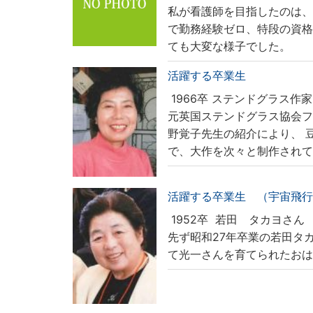
私が看護師を目指したのは
で勤務経験ゼロ、特段の資
ても大変な様子でした。
活躍する卒業生
1966卒
ステンドグラス作家
元英国ステンドグラス協会フ
野覚子先生の紹介により、 
で、大作を次々と制作されて
活躍する卒業生 （宇宙飛
1952卒
若田 タカヨさん
先ず昭和27年卒業の若田タ
て光一さんを育てられたお