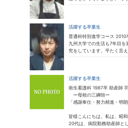
活躍する卒業生
普通科特別進学コース 201
九州大学での生活も7年目を
究をしています。平たく言
活躍する卒業生
衛生看護科 1987卒
助産師 
ー母校の三綱領ー
「感謝奉仕・努力精進・明
皆様こんにちは。私は、昭
20代は、病院勤務助産師と