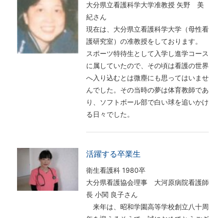
大分県立看護科学大学准教授 矢野 美
紀さん
現在は、大分県立看護科学大学（母性看
護研究室）の准教授をしております。
スポーツ特待生として入学し進学コース
に属していたので、その頃は看護の世界
へ入り込むとは微塵にも思ってはいませ
んでした。その当時の夢は体育教師であ
り、ソフトボール部で白い球を追いかけ
る日々でした。
活躍する卒業生
衛生看護科 1980卒
大分県看護協会理事 大河原病院看護師
長 小関 良子さん
来年は、昭和学園高等学校創立八十周