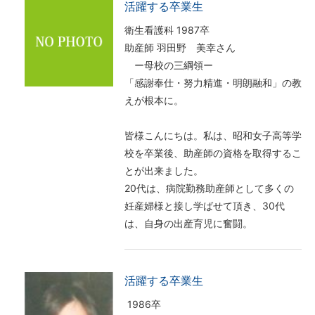
活躍する卒業生
衛生看護科 1987卒
助産師 羽田野 美幸さん
ー母校の三綱領ー
「感謝奉仕・努力精進・明朗融和」の教
えが根本に。
皆様こんにちは。私は、昭和女子高等学
校を卒業後、助産師の資格を取得するこ
とが出来ました。
20代は、病院勤務助産師として多くの
妊産婦様と接し学ばせて頂き、30代
は、自身の出産育児に奮闘。
活躍する卒業生
1986卒