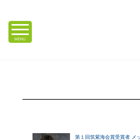
MENU
第１回筑紫海会賞受賞者 メ