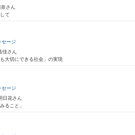
晴奈さん
指して
ッセージ
祐佳さん
事も大切にできる社会」の実現
ッセージ
明日花さん
てみること」