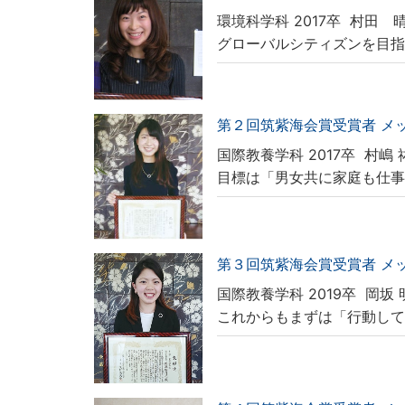
環境科学科 2017卒
村田 
グローバルシティズンを目
第２回筑紫海会賞受賞者 メ
国際教養学科 2017卒
村嶋 
目標は「男女共に家庭も仕
第３回筑紫海会賞受賞者 メ
国際教養学科 2019卒
岡坂 
これからもまずは「行動し