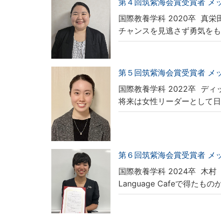
第４回筑紫海会賞受賞者 メ
国際教養学科 2020卒
真栄
チャンスを見逃さず勇気を
第５回筑紫海会賞受賞者 メ
国際教養学科 2022卒
ディ
将来は女性リーダーとして
第６回筑紫海会賞受賞者 メ
国際教養学科 2024卒
木村
Language Cafeで得