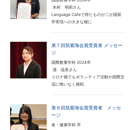
木村 明莉さん
Language Cafeで得たものが二か国留
学実現への大きな糧に
第７回筑紫海会賞受賞者 メッセー
ジ
国際教養学科 2024卒
浦 温美さん
コロナ禍でもボランティア活動や国際交
流に悔いなく挑戦
第８回筑紫海会賞受賞者 メッセ
ージ
食・健康学科 卒