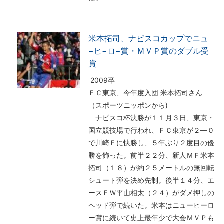
米本拓司、ナビスコカップでニュ
−ヒ−ロ−賞・ＭＶＰ賞のダブル受
賞
2009卒
ＦＣ東京、今年度入団 米本拓司さん
（スポーツニッポンから)
ナビスコ杯決勝が１１月３日、東京・
国立競技場で行われ、ＦＣ東京が２―０
で川崎Ｆに快勝し、５年ぶり２度目の優
勝を飾った。前半２２分、新人ＭＦ米本
拓司（１８）が約２５メートルの無回転
シュート弾を決め先制。後半１４分、エ
ースＦＷ平山相太（２４）がダメ押しの
ヘッド弾で続いた。米本はニューヒーロ
ー賞に続いて史上最年少で大会ＭＶＰも