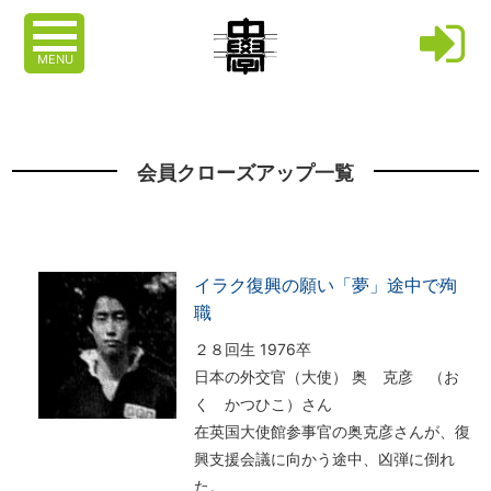
MENU
会員クローズアップ一覧
イラク復興の願い「夢」途中で殉
職
２８回生 1976卒
日本の外交官（大使） 奥 克彦 （お
く かつひこ）さん
在英国大使館参事官の奥克彦さんが、復
興支援会議に向かう途中、凶弾に倒れ
た。