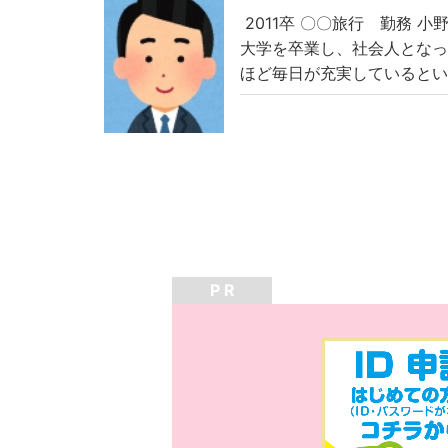
2011卒
〇〇旅行 勤務 小
大学を卒業し、社会人とな
ほど毎日が充実していると
P R