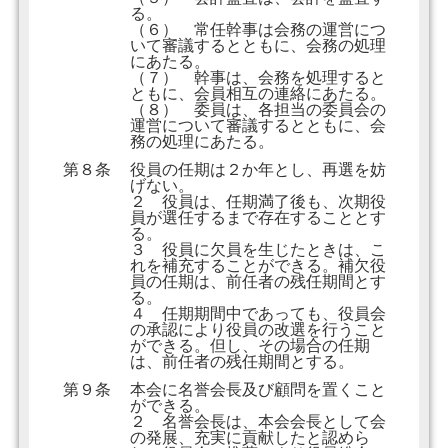
る。
（６） 常任幹事は会務の運営につ
いて審議するとともに、会務の処理
にあたる。
（７） 幹事は、会務を処理すると
ともに、会員相互の連絡にあたる。
（８） 委員は、各担当の委員会の
運営について審議するとともに、会
務の処理にあたる。
第８条
役員の任期は２か年とし、再選を妨
げない。
２ 役員は、任期満了後も、次期役
員が選任するまで存在することとす
る。
３ 役員に欠員を生じたときは、こ
れを補充することができる。補欠役
員の任期は、前任者の残任期間とす
る。
４ 任期期間中であっても、役員会
の承認により役員の改選を行うこと
ができる。但し、その場合の任期
は、前任者の残任期間とする。
第９条
本会に名誉会長及び顧問を置くこと
ができる。
２ 名誉会長は、本会会長として会
の発展、充実に貢献したと認めら