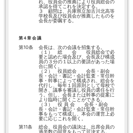
れ、役員会の推薦により役員総会の
承認を得てこれを決定する。
３ 顧問は、兵庫県立加古川北高等
学校長及び役員会が推薦したものを
会長が委嘱する。
第４章 会 議
第10条
会長は、次の会議を招集する。
（１） 総 会 役員総会で必
要と認めた場合及び、会長及び構成
員の３分の１以上の要請があった場
合に開く。
（２） 役員総会 会長・副会
長・会計・書記・会計監査・常任幹
事・幹事によって構成され、総会を
代行し、毎年１回原則として母校で
開き、議事を審議し役員の選任を行
う。但し、会長または幹事の提案に
より臨時に開くことができる。
（３） 役 員 会 会長・副会
長・会計・書記・会計監査・常任幹
事をもって構成し、本会の運営上必
要に応じこれを開く。
第11条
総会、役員会の議決は、出席会員の
過半数の同意をもって可決する。