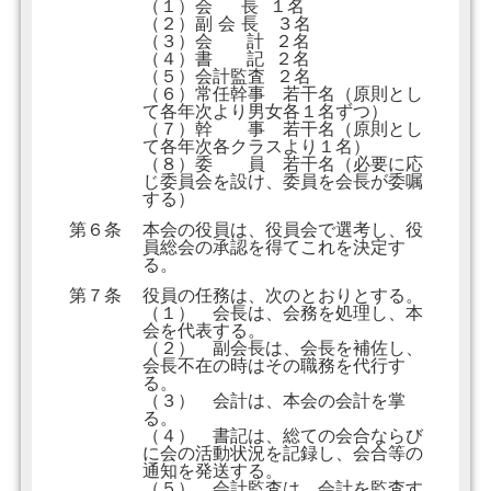
（１）会 長 １名
（２）副 会 長 ３名
（３）会 計 ２名
（４）書 記 ２名
（５）会計監査 ２名
（６）常任幹事 若干名（原則とし
て各年次より男女各１名ずつ）
（７）幹 事 若干名（原則とし
て各年次各クラスより１名）
（８）委 員 若干名（必要に応
じ委員会を設け、委員を会長が委嘱
する）
第６条
本会の役員は、役員会で選考し、役
員総会の承認を得てこれを決定す
る。
第７条
役員の任務は、次のとおりとする。
（１） 会長は、会務を処理し、本
会を代表する。
（２） 副会長は、会長を補佐し、
会長不在の時はその職務を代行す
る。
（３） 会計は、本会の会計を掌
る。
（４） 書記は、総ての会合ならび
に会の活動状況を記録し、会合等の
通知を発送する。
（５） 会計監査は、会計を監査す