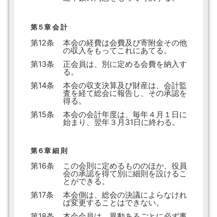
第５章 会 計
第12条
本会の経費は会費及び寄附金その他
の収入をもってこれにあてる。
第13条
正会員は、別に定める会費を納入す
る。
第14条
本会の収支決算及び財産は、会計監
査を経て総会に報告し、その承認を
得る。
第15条
本会の会計年度は、毎年４月１日に
始まり、翌年３月31日に終わる。
第６章 細 則
第16条
この会則に定めるもののほか、役員
会の承認を得て別に細則を設けるこ
とができる。
第17条
本会側は、総会の決議によらなけれ
ば変更することはできない。
第18条
本会会員は、異動あるごとに必ず事