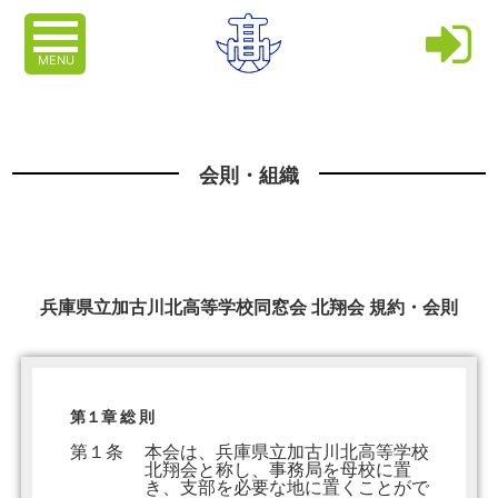
MENU
会則・組織
兵庫県立加古川北高等学校同窓会 北翔会 規約・会則
第１章 総 則
第１条
本会は、兵庫県立加古川北高等学校
北翔会と称し、事務局を母校に置
き、支部を必要な地に置くことがで