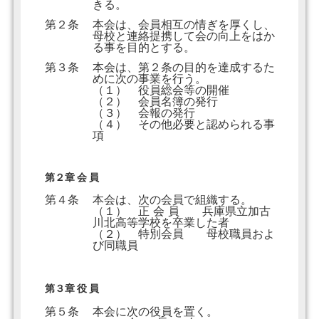
きる。
第２条
本会は、会員相互の情ぎを厚くし、
母校と連絡提携して会の向上をはか
る事を目的とする。
第３条
本会は、第２条の目的を達成するた
めに次の事業を行う。
（１） 役員総会等の開催
（２） 会員名簿の発行
（３） 会報の発行
（４） その他必要と認められる事
項
第２章 会 員
第４条
本会は、次の会員で組織する。
（１） 正 会 員 兵庫県立加古
川北高等学校を卒業した者
（２） 特別会員 母校職員およ
び同職員
第３章 役 員
第５条
本会に次の役員を置く。