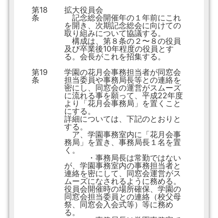
第18
拡大役員会
条
記念総会開催年の１年前にこれ
を開き、次期記念総会に向けての
取り組みについて協議する。
構成は、第８条の２〜８の役員
及び卒業後10年程度の役員とす
る。会長がこれを招集する。
第19
学園の花月会事務担当者が同窓会
条
担当委員や事務局長等との連絡を
密にし、同窓会の運営がスムーズ
に流れる事を願って、平成22年度
より「花月会事務局」を置くこと
にする。
詳細については、下記のとおりと
する。
ア、学園事務室内に「花月会事
務局」を置き、事務局長１名を置
く。
・事務局長は常勤ではない
が、学園事務室内の事務担当者と
連絡を密にして、同窓会運営がス
ムーズになされるように務める。
役員会開催時の場所確保、学園の
同窓会担当委員との連絡（校父母
祭、同窓会入会式等）等に務め
る。