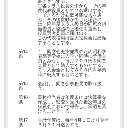
展に寄与する。
◎各クラス役員の中から、その年
度代表役員として２名選出する。
できるだけ在郷可能な人を選
ぶ。その後変動が生じた場合に
は、同年度クラス役員や同窓会担
当委員と協議の上後任を選出し、
役員選考委員に届け出る。
この代表役員は拡大役員会に出席
することとする。
第14
１．同窓会充実発展のため昭和学
条
園高等学校に入学と同時に予備会
員とみなし、毎月２００円を同窓
会費として納入するものとする。
２．入会金として８００円を卒業
時に納入するものとする。
第15
会計は、同窓会事務局で取り扱
条
う。
第16
事務担当者は年度末には決算書を
条
作成し、監査を受けた後次年度の
役員会において報告し、承認を受
けることとする。
第17
会計年度は、毎年4月１日より翌年
条
３月３１日迄とする。