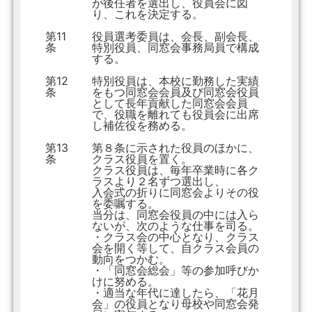
が後任者を選出し、役員会に図
り、これを決定する。
第11
役員選考委員は、会長、副会長、
条
特別役員、同窓会事務局員で構成
する。
第12
特別役員は、本校に勤務した実績
条
をもつ同窓会会員及び同窓会役員
として長年貢献した同窓会会員
で、役職を離れても役員会に出席
し補佐役を務める。
第13
第８条に示された役員のほかに、
条
クラス役員を置く。
クラス役員は、毎年卒業時に各ク
ラスより２名ずつ選出し、
入会式の折りに同窓会よりその役
を委嘱する。
当分は、同窓会役員の中には入ら
ないが、次のような仕事を司る。
・クラス会の中心となり、クラス
会を開く等して、自クラス会員の
動向をつかむ。
・「同窓会総会」等の参加呼びか
けに努める。
・適当な年代に達したら、「花月
会」の役員となり母校や同窓会発