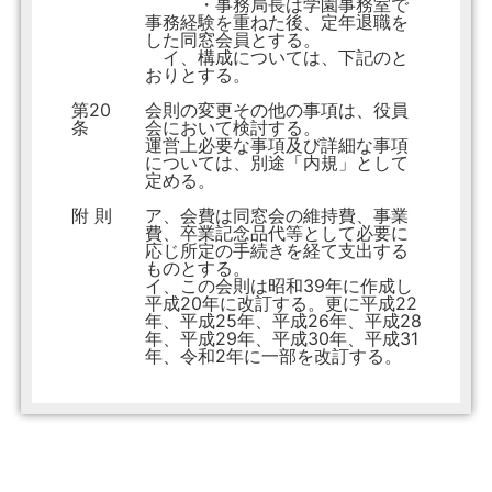
・事務局長は学園事務室で
事務経験を重ねた後、定年退職を
した同窓会員とする。
イ、構成については、下記のと
おりとする。
第20
会則の変更その他の事項は、役員
条
会において検討する。
運営上必要な事項及び詳細な事項
については、別途「内規」として
定める。
附 則
ア、会費は同窓会の維持費、事業
費、卒業記念品代等として必要に
応じ所定の手続きを経て支出する
ものとする。
イ、この会則は昭和39年に作成し
平成20年に改訂する。更に平成22
年、平成25年、平成26年、平成28
年、平成29年、平成30年、平成31
年、令和2年に一部を改訂する。