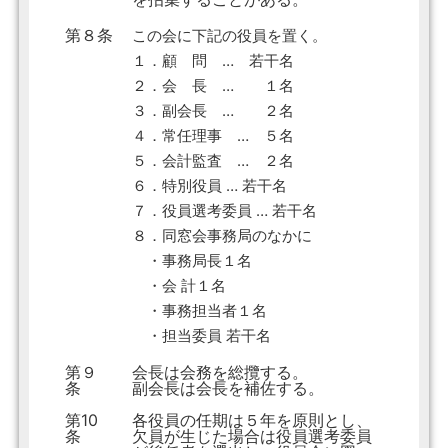
第８条
この会に下記の役員を置く。
１．顧 問 … 若干名
２．会 長 … １名
３．副会長 … ２名
４．常任理事 … ５名
５．会計監査 … ２名
６．特別役員 … 若干名
７．役員選考委員 … 若干名
８．同窓会事務局のなかに
・事務局長１名
・会 計１名
・事務担当者１名
・担当委員 若干名
第９
会長は会務を総攬する。
条
副会長は会長を補佐する。
第10
各役員の任期は５年を原則とし、
条
欠員が生じた場合は役員選考委員