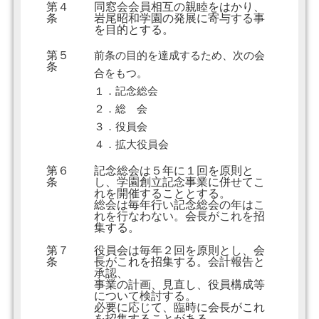
第４
同窓会会員相互の親睦をはかり、
条
岩尾昭和学園の発展に寄与する事
を目的とする。
第５
前条の目的を達成するため、次の会
条
合をもつ。
１．記念総会
２．総 会
３．役員会
４．拡大役員会
第６
記念総会は５年に１回を原則と
条
し、学園創立記念事業に併せてこ
れを開催することとする。
総会は毎年行い記念総会の年はこ
れを行なわない。会長がこれを招
集する。
第７
役員会は毎年２回を原則とし、会
条
長がこれを招集する。会計報告と
承認、
事業の計画、見直し、役員構成等
について検討する。
必要に応じて、臨時に会長がこれ
を招集することがある。